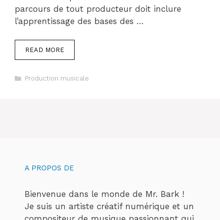
parcours de tout producteur doit inclure
l’apprentissage des bases des …
READ MORE
Categories
Production musicale
A PROPOS DE
Bienvenue dans le monde de Mr. Bark !
Je suis un artiste créatif numérique et un
compositeur de musique passionnant qui