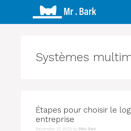
Skip
to
content
Systèmes multim
Étapes pour choisir le log
entreprise
December 21, 2022
by
Mike Bark